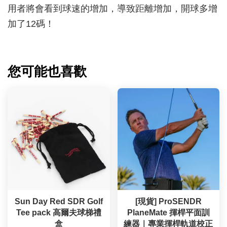
用者將會看到球速的增加，導致距離增加，開球多增
加了12碼！
您可能也喜歡
Sun Day Red SDR Golf
[現貨] ProSENDR
Tee pack 高爾夫球梯禮
PlaneMate 揮桿平面訓
盒
練器｜專業揮桿軌道校正