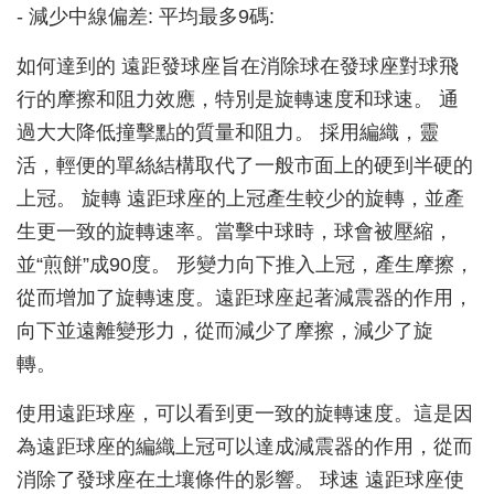
- 減少中線偏差: 平均最多9碼:
如何達到的 遠距發球座旨在消除球在發球座對球飛
行的摩擦和阻力效應，特別是旋轉速度和球速。 通
過大大降低撞擊點的質量和阻力。 採用編織，靈
活，輕便的單絲結構取代了一般市面上的硬到半硬的
上冠。 旋轉 遠距球座的上冠產生較少的旋轉，並產
生更一致的旋轉速率。當擊中球時，球會被壓縮，
並“煎餅”成90度。 形變力向下推入上冠，產生摩擦，
從而增加了旋轉速度。遠距球座起著減震器的作用，
向下並遠離變形力，從而減少了摩擦，減少了旋
轉。
使用遠距球座，可以看到更一致的旋轉速度。這是因
為遠距球座的編織上冠可以達成減震器的作用，從而
消除了發球座在土壤條件的影響。 球速 遠距球座使