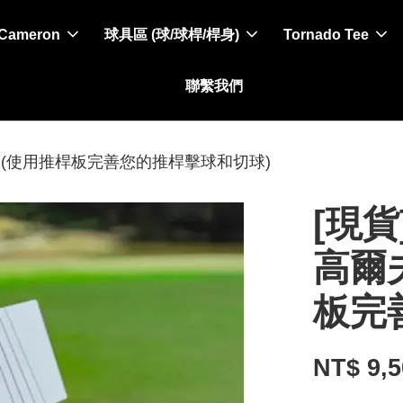
 Cameron
球具區 (球/球桿/桿身)
Tornado Tee
聯繫我們
推桿練習板(使用推桿板完善您的推桿擊球和切球)
[現貨]
高爾
板完
NT$ 9,