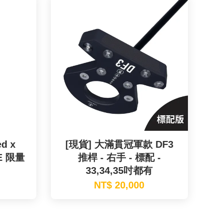
d x
[現貨] 大滿貫冠軍款 DF3
LE 限量
推桿 - 右手 - 標配 -
33,34,35吋都有
NT$ 20,000