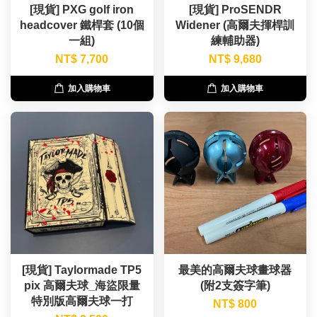
[現貨] PXG golf iron
[現貨] ProSENDR
headcover 鐵桿套 (10個
Widener (高爾夫揮桿訓
一組)
練輔助器)
NT$ 7,700
NT$ 9,680
加入購物車
加入購物車
[現貨] Taylormade TP5
最美的高爾夫球畫球器
pix 高爾夫球_海盜限量
(附2支簽字筆)
特別版高爾夫球一打
NT$ 800