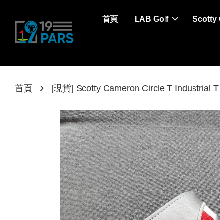
首頁
LAB Golf
Scotty
›
首頁
[現貨] Scotty Cameron Circle T Indu