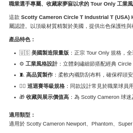
職業選手專屬、收藏家夢寐以求的 Tour Only 工業
這款
Scotty Cameron Circle T Industrial T (USA)
屬認證。以頂級材質精製於美國，提供出色保護性與
產品特色：
🇺🇸
美國製造限量版
：正宗 Tour Only 規格
⚙️
工業風格設計
：立體刺繡細節搭配經典 Circl
🧵
高品質製作
：柔軟內襯防刮布料，確保桿頭安
🏌️‍♂️
巡迴賽等級規格
：同款設計常見於職業球員
🎁
收藏與展示價值高
：為 Scotty Camero
適用類型：
適用於 Scotty Cameron Newport、Phantom、Su