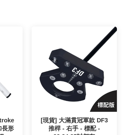
troke
[現貨] 大滿貫冠軍款 DF3
p 加長形
推桿 - 右手 - 標配 -