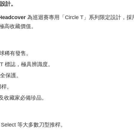
風設計。
 Headcover
為巡迴賽專用「Circle T」系列限定設計，
極高收藏價值。
，全球稀有發售。
e T 標誌，極具辨識度。
全保護。
用桿。
n 球迷及收藏家必備珍品。
per Select 等大多數刀型推桿。