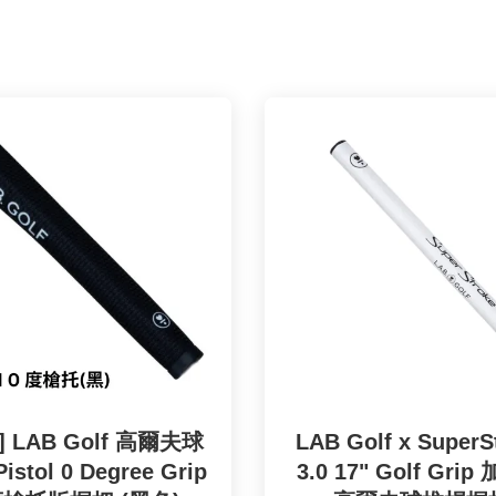
] LAB Golf 高爾夫球
LAB Golf x SuperS
stol 0 Degree Grip
3.0 17" Golf Gri