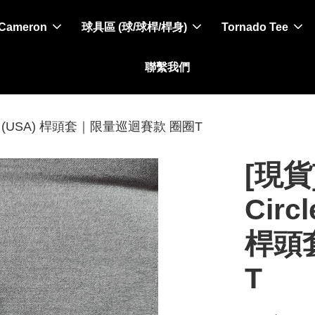
 Cameron
球具區 (球/球桿/桿身)
Tornado Tee
聯繫我們
strial T (USA) 桿頭套｜限量巡迴賽款 圈圈T
[現貨]
Circl
桿頭
T