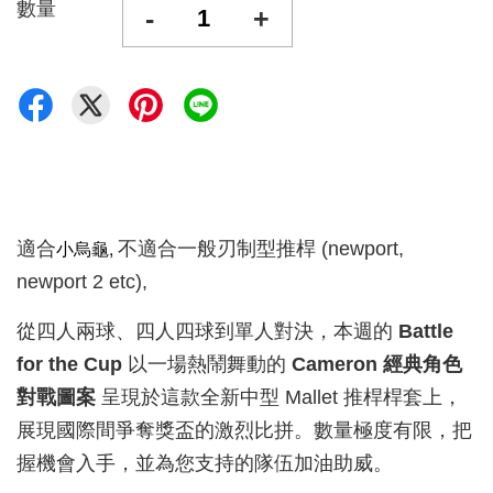
數量
-
+
小烏龜,
適合
不適合一般刃制型推桿 (newport,
newport 2 etc),
從四人兩球、四人四球到單人對決，本週的
Battle
for the Cup
以一場熱鬧舞動的
Cameron 經典角色
對戰圖案
呈現於這款全新中型 Mallet 推桿桿套上，
展現國際間爭奪獎盃的激烈比拼。數量極度有限，把
握機會入手，並為您支持的隊伍加油助威。