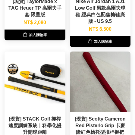
[現貨] TaylorMade x
Nike Air Jordan 1 AJ1
TAG Heuer TP 高爾夫手
Low Golf 男款高爾夫球
套 限量版
鞋 經典白色配焦糖鞋底
版 - US 9.5
NT$ 2,080
NT$ 6,500
加入購物車
加入購物車
[現貨] STACK Golf 揮桿
[現貨] Scotty Cameron
速度訓練系統｜科學化提
Red Pisterlo Grip 卡麥
升開球距離
隆紅色槍托型推桿握把