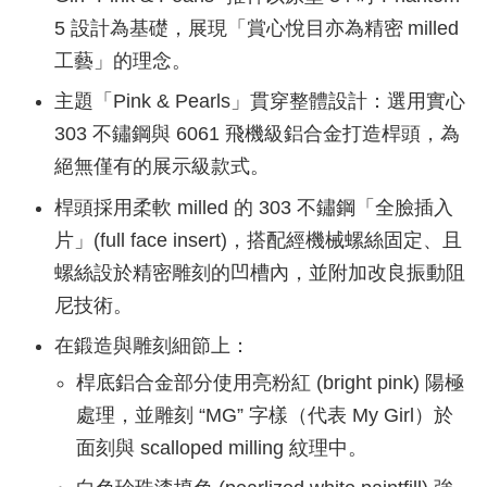
5 設計為基礎，展現「賞心悅目亦為精密 milled
工藝」的理念。
主題「Pink & Pearls」貫穿整體設計：選用實心
303 不鏽鋼與 6061 飛機級鋁合金打造桿頭，為
絕無僅有的展示級款式。
桿頭採用柔軟 milled 的 303 不鏽鋼「全臉插入
片」(full face insert)，搭配經機械螺絲固定、且
螺絲設於精密雕刻的凹槽內，並附加改良振動阻
尼技術。
在鍛造與雕刻細節上：
桿底鋁合金部分使用亮粉紅 (bright pink) 陽極
處理，並雕刻 “MG” 字樣（代表 My Girl）於
面刻與 scalloped milling 紋理中。