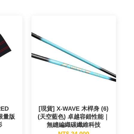
RED
[現貨] X-WAVE 木桿身 (6)
E 限量版
(天空藍色) 卓越容錯性能｜
衫
無縫編織碳纖維科技
NT$ 24,000