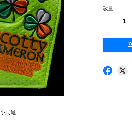
數量
-
適合小烏龜