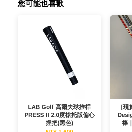
您可能也喜歡
LAB Golf 高爾夫球推桿
[現貨
PRESS II 2.0度槍托版偏心
Des
握把(黑色)
棒｜A
NT$ 1,600