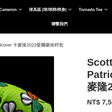
 Cameron
球具區 (球/球桿/桿身)
Tornado Tee
聯繫我們
ay headcover 卡麥隆2023愛爾蘭推桿套
Scot
Patr
麥隆
NT$ 7,