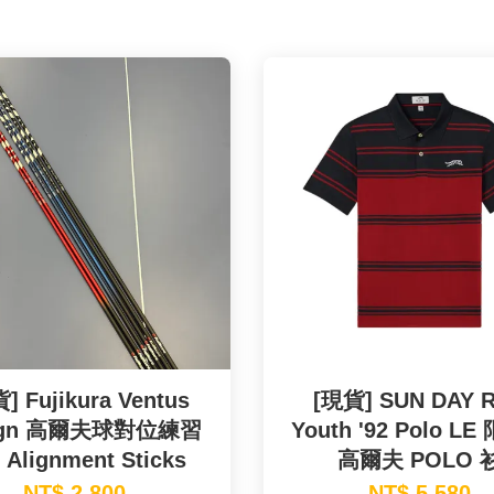
] Fujikura Ventus
[現貨] SUN DAY 
ign 高爾夫球對位練習
Youth '92 Polo L
lignment Sticks
高爾夫 POLO 
NT$ 2,800
NT$ 5,580