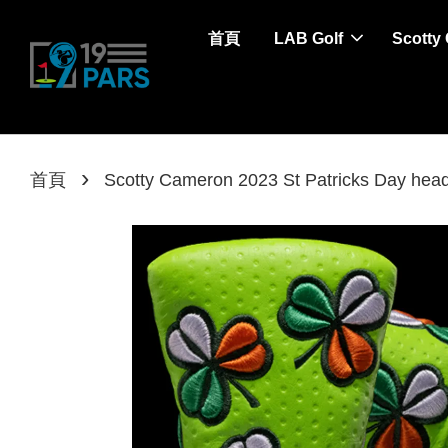
首頁
LAB Golf
Scotty
›
首頁
Scotty Cameron 2023 St Patricks D