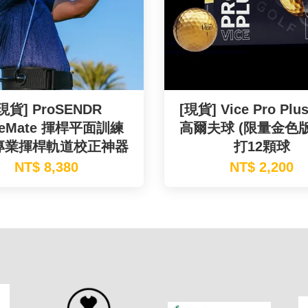
現貨] ProSENDR
[現貨] Vice Pro Plu
neMate 揮桿平面訓練
高爾夫球 (限量金色版)
專業揮桿軌道校正神器
打12顆球
NT$ 8,380
NT$ 2,200