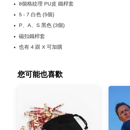
8個格紋理 PU皮 鐵桿套
5 - 7 白色 (5個)
P、A、S 黑色 (3個)
磁扣鐵桿套
也有 4 跟 X 可加購
您可能也喜歡