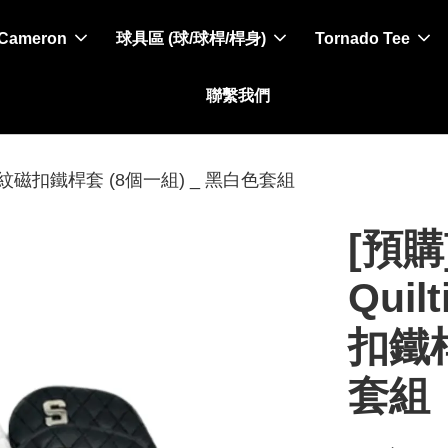
 Cameron
球具區 (球/球桿/桿身)
Tornado Tee
聯繫我們
高質感格紋磁扣鐵桿套 (8個一組) _ 黑白色套組
[預購]
Qui
扣鐵桿
套組