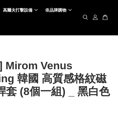
高爾夫打擊設備
依品牌購物
 Mirom Venus
lting 韓國 高質感格紋磁
套 (8個一組) _ 黑白色