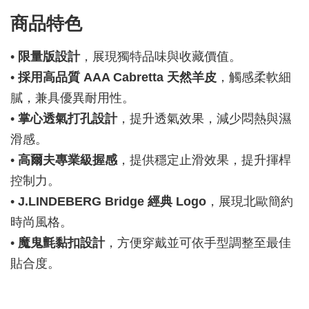
商品特色
•
限量版設計
，展現獨特品味與收藏價值。
•
採用高品質 AAA Cabretta 天然羊皮
，觸感柔軟細
膩，兼具優異耐用性。
•
掌心透氣打孔設計
，提升透氣效果，減少悶熱與濕
滑感。
•
高爾夫專業級握感
，提供穩定止滑效果，提升揮桿
控制力。
•
J.LINDEBERG Bridge 經典 Logo
，展現北歐簡約
時尚風格。
•
魔鬼氈黏扣設計
，方便穿戴並可依手型調整至最佳
貼合度。