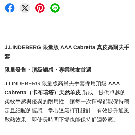
J.LINDEBERG 限量版 AAA Cabretta 真皮高爾夫手
套
限量發售・頂級觸感・專業球友首選
J.LINDEBERG 限量版高爾夫手套採用頂級
AAA
Cabretta（卡布瑞塔）天然羊皮
製成，提供卓越的
柔軟手感與優異的耐用性，讓每一次揮桿都能保持穩
定且細膩的握感。掌心透氣打孔設計，有效提升通風
散熱效果，即使長時間下場也能保持舒適乾爽。